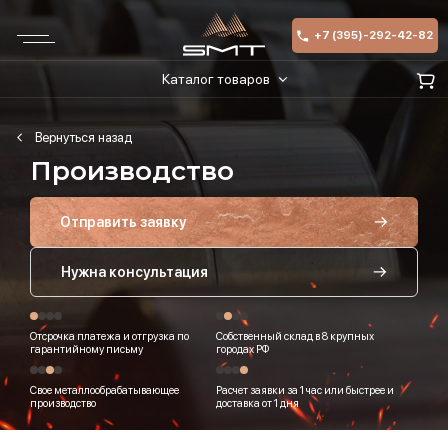
+7 (395)-292-42-82
Каталог товаров
Производство
Отправить заявку
Нужна консультация
Отсрочка платежа и отгрузка по
Собственный склад в 8 крупных
гарантийному письму
городах РФ
Свое металлообрабатывающее
Расчет заявки за 1 час или быстрее и
производство
доставка от 1 дня