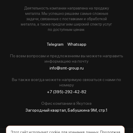
Деятельность компании направлена на продажу
металла. Мы успешно решаем самые сложные
задачи, связанные с поставками и обработкой
металла, а также предлагаем широкий спектр услуг
по доступным ценам.
Telegram
Whatsapp
По всем вопросам и предложениям вы можете направить
информацию на почту
info@smt-group.ru
Вы также всегда можете напрямую связаться с нами по
номеру
+7 (395)-292-42-82
Офис компании в Якутске
Загородный квартал, Бабушкина 9М, стр.1
Этот сайт использует cookie для хранения данных. Продолжая