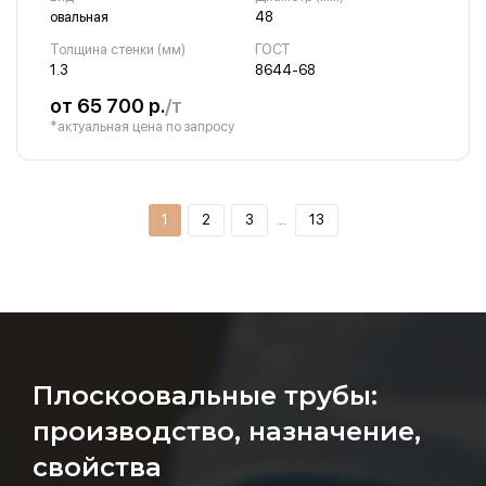
овальная
48
Толщина стенки (мм)
ГОСТ
1.3
8644-68
от 65 700 р.
/т
*актуальная цена по запросу
1
2
3
…
13
Плоскоовальные трубы:
производство, назначение,
свойства