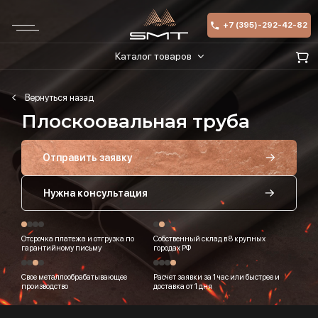
+7 (395)-292-42-82
Каталог товаров
Плоскоовальная труба
Отправить заявку
Нужна консультация
Отсрочка платежа и отгрузка по
Собственный склад в 8 крупных
гарантийному письму
городах РФ
Свое металлообрабатывающее
Расчет заявки за 1 час или быстрее и
производство
доставка от 1 дня