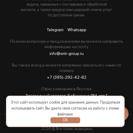
задачи, связанные с поставками и обработкой
металла, а также предлагаем широкий спектр услуг
по доступным ценам.
Telegram
Whatsapp
По всем вопросам и предложениям вы можете направить
информацию на почту
info@smt-group.ru
Вы также всегда можете напрямую связаться с нами по
номеру
+7 (395)-292-42-82
Офис компании в Якутске
Загородный квартал, Бабушкина 9М, стр.1
Этот сайт использует cookie для хранения данных. Продолжая
использовать сайт, Вы даете свое согласие на работу с этими
файлами.
ОК
2026 © Все права защищены