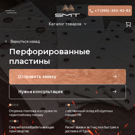
+7 (395)-292-42-82
Каталог товаров
Перфорированные
пластины
Отправить заявку
Нужна консультация
Отсрочка платежа и отгрузка по
Собственный склад в 8 крупных
гарантийному письму
городах РФ
Свое металлообрабатывающее
Расчет заявки за 1 час или быстрее и
производство
доставка от 1 дня