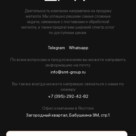
Деятельность компании направлена на продажу
металла. Мы успешно решаем самые сложные
задачи, связанные с поставками и обработкой
металла, а также предлагаем широкий спектр услуг
по доступным ценам.
Telegram
Whatsapp
По всем вопросам и предложениям вы можете направить
информацию на почту
info@smt-group.ru
Вы также всегда можете напрямую связаться с нами по
номеру
+7 (395)-292-42-82
Офис компании в Якутске
Загородный квартал, Бабушкина 9М, стр.1