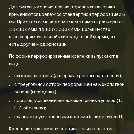
Для фиксации элементов из дерева или пластика
применяются крепеж со стандартной перфорацией 5
мм. При этом само изделие может иметь размеры от
40×80×2 мм до 100х×200×2 мм. Большинство
планок прямоугольной или квадратной формы, но
есть другие модификации.
По форме перфорированные крепежи выпускают в
виде:
плоской пластины (анкерная, крепежная, оконная);
с треугольной острой перфорацией на монолитной
основе (гвоздевая);
простой, усиленный или асимметричный уголок (T,
Г, Z-образная);
планки с двумя боковыми полками (в виде буквы П).
Крепление при помощи соединительных пластин –