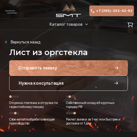
+7 (395)-292-42-82
Каталог товаров
Лист из оргстекла
Отправить заявку
Нужна консультация
Отсрочка платежа и отгрузка по
Собственный склад в 8 крупных
гарантийному письму
городах РФ
Свое металлообрабатывающее
Расчет заявки за 1 час или быстрее и
производство
доставка от 1 дня