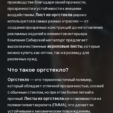
производстве благодаря своей прочности,
прозрачности и устойчивости к внешним
воздействиям.
Лист из оргстекла
широко
используется в самых разных отраслях — от
создания прозрачных конструкций до изготовления
рекламных изделий и элементов интерьера.
Компания Сибирский металлург предлагает
высококачественные
акриловые листы
, которые
можно купить как оптом, так и в розницу для
различных нужд.
Что такое оргстекло?
Оргстекло
— это термопластичный полимер,
который обладает отличной прозрачностью, схожей
с обычным стеклом, но при этом более легкий и
прочный.
Листы из оргстекла
изготавливаются из
полиметилметакрилата (ПММА), что делает их
устойчивыми к механическим повреждениям,