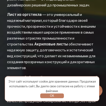
дизайнерских решений до промышленных задач.
Лист из оргстекла
— это универсальный и
надежный материал, который благодаря своей
прочности, прозрачности и устойчивости к внешним
воздействиям нашел широкое применение в самых
различных отраслях промышленности и
строительства.
Акриловые листы
обеспечивают
надежную защиту, долговечность и эстетический
вид конструкций, что делает их незаменимыми для
создания прозрачных конструкций и декоративных
элементов.
Компания Сибирский металлург предлагает широкий
Этот сайт использует cookie для хранения данных. Продолжая
ассортимент листов из оргстекла, доступных как
использовать сайт, Вы даете свое согласие на работу с этими
оптом, так и в розницу. Независимо от масштаба
файлами.
проекта, клиенты могут быть уверены в высоком
ОК
качестве продукции Сибирский металлург, которая