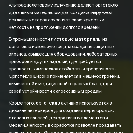
ультрафиолетовому излучению делают оргстекло
идеальным материалом для создания наружной
рекламы, которая сохраняет свою яркость и
четкость на протяжении долгого времени.
В промышленности
листовые материалы
из
оргстекла используются для создания защитных
экранов, крышек для оборудования, лабораторных
приборов и других изделий, где требуется
прочность, химическая стойкость и прозрачность.
Оргстекло широко применяется в машиностроении,
химической и медицинской отраслях благодаря
своей устойчивости к агрессивным средам.
Кроме того,
оргстекло
активно используется в
дизайне интерьеров для создания перегородок,
стеновых панелей, декоративных элементов и
мебели. Легкость в обработке позволяет создавать
уникальные дизайнерские решения с использованием