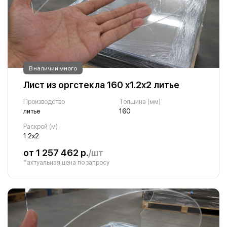
В наличии много
Лист из оргстекла 160 х1.2х2 литье
Производство
Толщина (мм)
литье
160
Раскрой (м)
1.2х2
от 1 257 462 р.
/шт
*актуальная цена по запросу