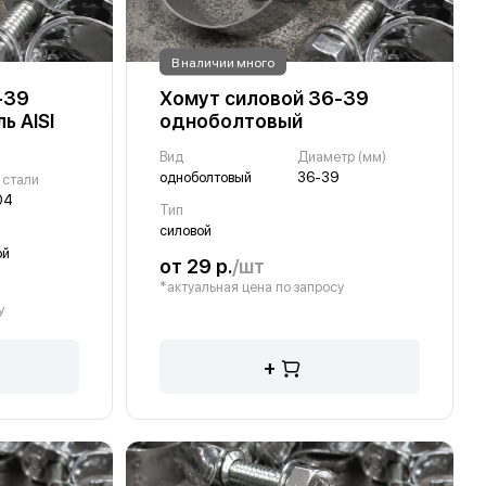
В наличии много
-39
Хомут силовой 36-39
ь AISI
одноболтовый
Вид
Диаметр (мм)
одноболтовый
36-39
 стали
04
Тип
силовой
ой
от 29 р.
/шт
*актуальная цена по запросу
у
+