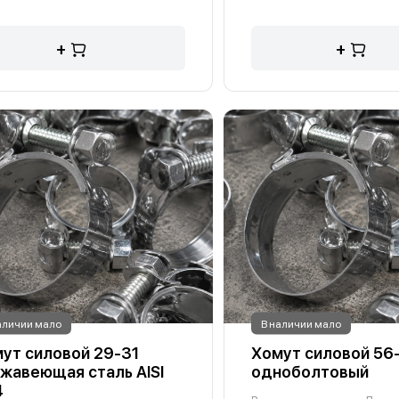
+
+
аличии мало
В наличии мало
ут силовой 29-31
Хомут силовой 56
жавеющая сталь AISI
одноболтовый
4