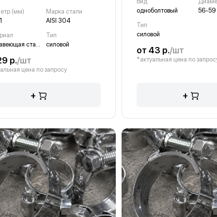
Вид
Диаме
одноболтовый
56-59
етр (мм)
Марка стали
1
AISI 304
Тип
силовой
риал
Тип
нержавеющая сталь
силовой
от 43 р.
/шт
29 р.
/шт
*актуальная цена по запрос
альная цена по запросу
+
+