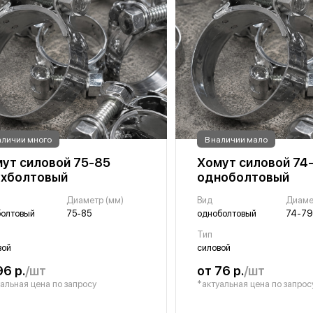
аличии много
В наличии мало
ут силовой 75-85
Хомут силовой 74
ухболтовый
одноболтовый
Диаметр (мм)
Вид
Диаме
болтовый
75-85
одноболтовый
74-79
Тип
вой
силовой
96 р.
/шт
от 76 р.
/шт
альная цена по запросу
*актуальная цена по запрос