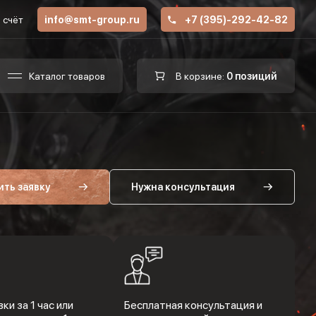
 счёт
info@smt-group.ru
+7 (395)-292-42-82
Каталог товаров
В корзине:
0 позиций
ить заявку
Нужна консультация
ки за 1 час или
Бесплатная консультация и