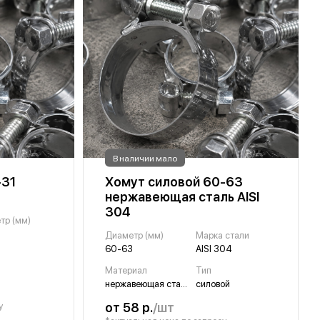
В наличии мало
-31
Хомут силовой 60-63
нержавеющая сталь AISI
304
тр (мм)
Диаметр (мм)
Марка стали
60-63
AISI 304
Материал
Тип
нержавеющая сталь
силовой
от 58 р.
/шт
у