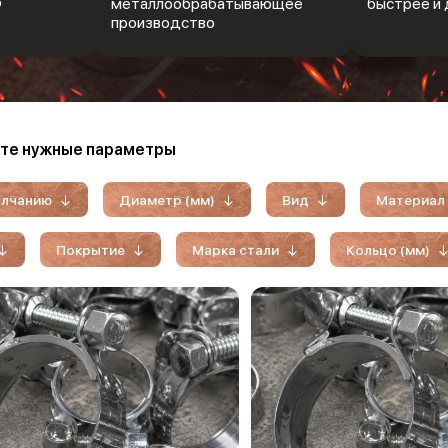
Ф
металлообрабатывающее
быстрее и 
производство
те нужные параметры
олчанию
Диаметр (мм)
Вид
Материал
Покрытие
Марка стали
Кольцо (мм)