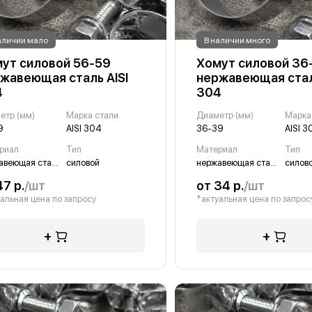
аличии мало
В наличии много
ут силовой 56-59
Хомут силовой 36
жавеющая сталь AISI
нержавеющая стал
4
304
етр (мм)
Марка стали
Диаметр (мм)
Марка
9
AISI 304
36-39
AISI 3
риал
Тип
Материал
Тип
нержавеющая сталь
силовой
нержавеющая сталь
силов
47 р.
/шт
от 34 р.
/шт
альная цена по запросу
*актуальная цена по запрос
+
+