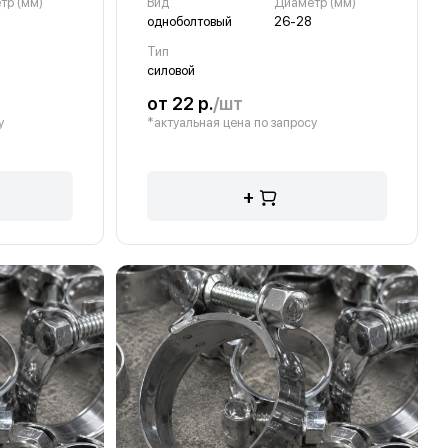
тр (мм)
Вид
Диаметр (мм)
одноболтовый
26-28
Тип
силовой
от 22 р.
/шт
у
*актуальная цена по запросу
+