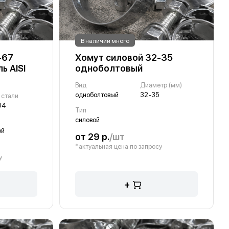
В наличии много
-67
Хомут силовой 32-35
ь AISI
одноболтовый
Вид
Диаметр (мм)
одноболтовый
32-35
 стали
04
Тип
силовой
ой
от 29 р.
/шт
*актуальная цена по запросу
у
+