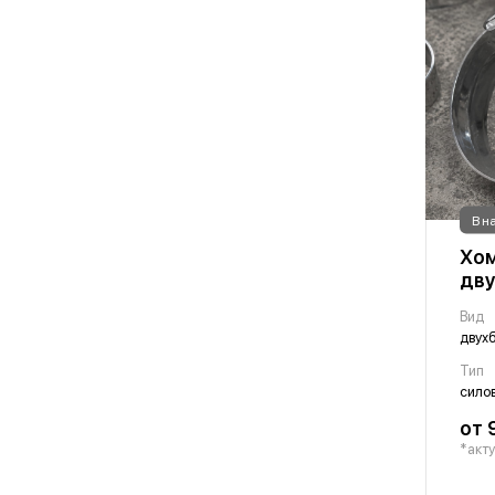
В н
Хом
дв
Вид
двух
Тип
сило
от 
*акту