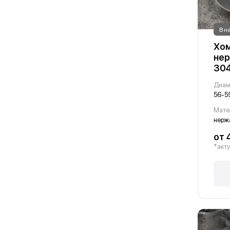
В н
Хом
нер
30
Диам
56-5
Мате
от 
*акту