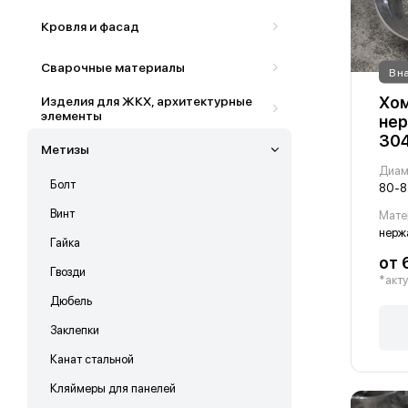
Кровля и фасад
Сварочные материалы
В н
Хом
Изделия для ЖКХ, архитектурные
элементы
нер
30
Метизы
Диам
Болт
80-8
Винт
Мате
Гайка
от 
Гвозди
*акту
Дюбель
Заклепки
Канат стальной
Кляймеры для панелей