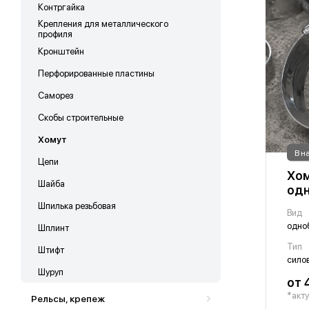
Контргайка
Крепления для металлического
профиля
Кронштейн
Перфорированные пластины
Саморез
Скобы строительные
Хомут
В н
Цепи
Хом
Шайба
од
Шпилька резьбовая
Вид
одно
Шплинт
Тип
Штифт
сило
Шуруп
от 
*акту
Рельсы, крепеж