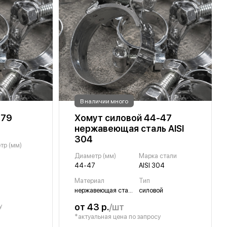
В наличии много
-79
Хомут силовой 44-47
нержавеющая сталь AISI
304
тр (мм)
Диаметр (мм)
Марка стали
44-47
AISI 304
Материал
Тип
нержавеющая сталь
силовой
от 43 р.
/шт
у
*актуальная цена по запросу