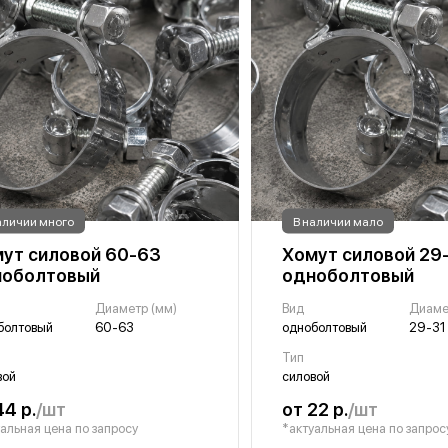
аличии много
В наличии мало
ут силовой 60-63
Хомут силовой 29
ноболтовый
одноболтовый
Диаметр (мм)
Вид
Диаме
болтовый
60-63
одноболтовый
29-31
Тип
вой
силовой
44 р.
/шт
от 22 р.
/шт
альная цена по запросу
*актуальная цена по запрос