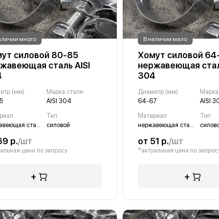
аличии много
В наличии мало
ут силовой 80-85
Хомут силовой 64
жавеющая сталь AISI
нержавеющая стал
4
304
етр (мм)
Марка стали
Диаметр (мм)
Марка
5
AISI 304
64-67
AISI 3
риал
Тип
Материал
Тип
нержавеющая сталь
силовой
нержавеющая сталь
силов
69 р.
/шт
от 51 р.
/шт
альная цена по запросу
*актуальная цена по запрос
+
+