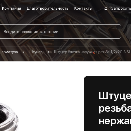
Компания
Благотворительность
Контакты
Запросить
я арматура
Штуцер
Штуцер ёлочка наружная резьба 1/2х20 AIS
Штуце
резьба
нержа