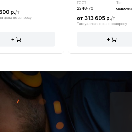
ГОСТ
Тип
2246-70
сварочн
800 р.
/т
от 313 605 р.
/т
я цена по запросу
*актуальная цена по запросу
+
+