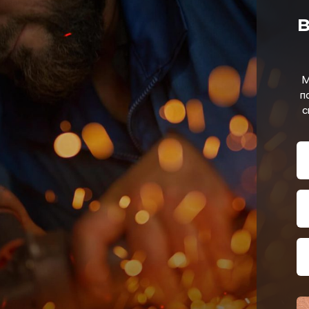
в
М
п
с