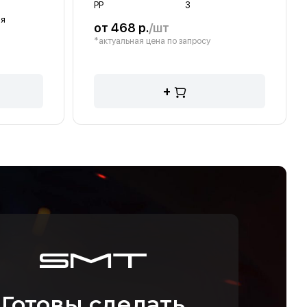
PP
3
ая
от 468 р.
/шт
*актуальная цена по запросу
+
Готовы сделать