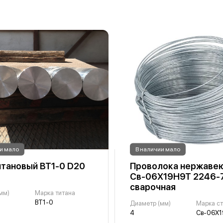
и мало
В наличии мало
итановый ВТ1-0 D20
Проволока нержаве
Св-06Х19Н9Т 2246-
сварочная
мм)
Марка титана
ВТ1-0
Диаметр (мм)
Марка с
4
Св-06Х