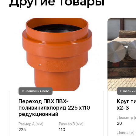
Другие товары
В наличии мало
В наличи
Переход ПВХ ПВХ-
Круг т
поливинилхлорид 225 х110
х2-3
редукционный
Диаметр (
20
Размер A (мм)
Размер B (мм)
225
110
Длина (м)