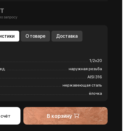
т
по запросу
истики
О товаре
Доставка
1/2х20
ед.
наружная резьба
AISI 316
нержавеющая сталь
ёлочка
В корзину
 счёт