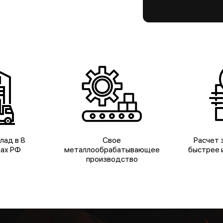
лад в 8
Свое
Расчет з
дах РФ
металлообрабатывающее
быстрее и
производство