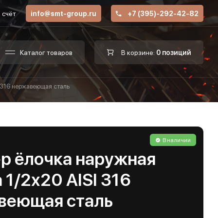
 счёт
info@smt-group.ru
+7 (395)-292-42-82
Каталог товаров
В корзине:
0 позиций
I 316 нержавеющая сталь
В наличии
р ёлочка наружная
 1/2х20 AISI 316
веющая сталь