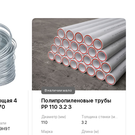
В наличии мало
ющая 4
Полипропиленовые трубы
70
PP 110 3.2 3
Диаметр (мм)
Толщина стенки (мм)
110
3.2
тали
19Н9Т
Марка
Длина (м)