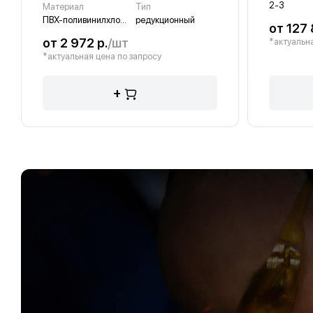
2-3
Материал
Тип
ПВХ-поливинилхлорид
редукционный
от 127 
от 2 972 р.
/шт
*актуальна
*актуальная цена по запросу
+