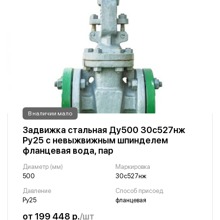
В наличии мало
Задвижка стальная Ду500 30с527нж
Ру25 с невыжвижным шпинделем
фланцевая вода, пар
Диаметр (мм)
Маркировка
500
30с527нж
Давление
Способ присоед.
Ру25
фланцевая
от 199 448 р.
/шт