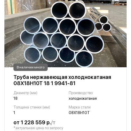
В наличии много
Труба нержавеющая холоднокатаная
08Х18Н10Т 18 1 9941-81
Диаметр (мм)
Производство
18
холоднокатаная
Толщина стенки (мм)
Марка стали
1
08Х18Н10Т
от 1 228 559 р.
/т
*актуальная цена по запросу