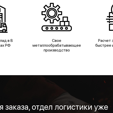
лад в 8
Свое
Расчет з
дах РФ
металлообрабатывающее
быстрее и
производство
 заказа, отдел логистики уже