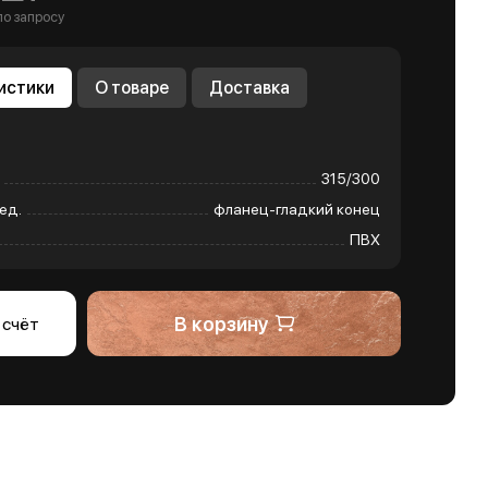
по запросу
истики
О товаре
Доставка
315/300
ед.
фланец-гладкий конец
ПВХ
В корзину
 счёт