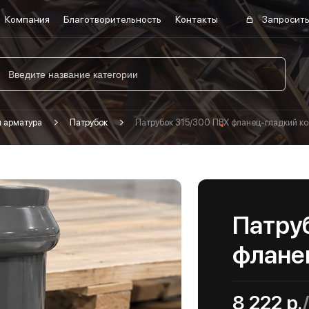
Компания
Благотворительность
Контакты
Запросить
я арматура
Патрубок
Патрубок 315/300 ПВХ фланец-гладкий к
Патру
флане
8 222 р.