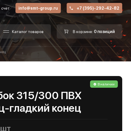
 счёт
info@smt-group.ru
+7 (395)-292-42-82
Каталог товаров
В корзине:
0 позиций
онец
В наличии
бок 315/300 ПВХ
ц-гладкий конец
/шт