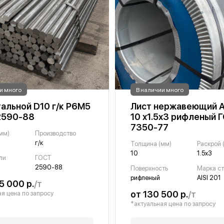
и много
В наличии много
тальной D10 г/к Р6М5
Лист нержавеющий AI
2590-88
10 х1.5х3 рифленый 
7350-77
мм)
Производство
г/к
Толщина (мм)
Раскрой 
10
1.5х3
ли
ГОСТ
2590-88
Поверхность
Марка с
рифленый
AISI 201
5 000 р.
/т
от 130 500 р.
/т
я цена по запросу
*актуальная цена по запросу