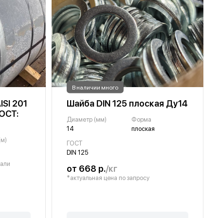
В наличии много
SI 201
Шайба DIN 125 плоская Ду14
ГОСТ:
Диаметр (мм)
Форма
14
плоская
(м)
ГОСТ
DIN 125
тали
от 668 р.
/кг
*актуальная цена по запросу