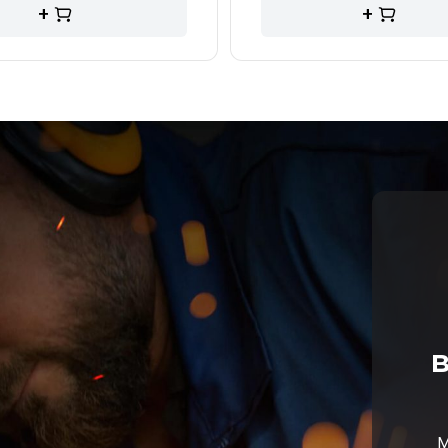
+
+
в
М