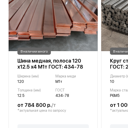
В наличии много
В наличи
Шина медная, полоса 120
Круг с
х12.5 х4 М1т ГОСТ: 434-78
ГОСТ: 
Ширина (мм)
Марка меди
Диаметр (
120
М1т
10
Толщина (мм)
ГОСТ
Марка ста
12.5
434-78
Р6М5
от 784 800 р.
/т
от 1 00
*актуальная цена по запросу
*актуальна