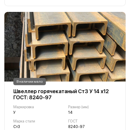
В наличии мало
Швеллер горячекатаный Ст3 У 14 х12
ГОСТ: 8240-97
Маркировка
Размер (мм)
У
14
Марка стали
ГОСТ
Ст3
8240-97