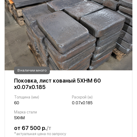
В наличии много
Поковка, лист кованый 5ХНМ 60
х0.07х0.185
Толщина (мм)
Раскрой (м)
60
0.07х0.185
Марка стали
5ХНМ
от 67 500 р.
/т
*актуальная цена по запросу