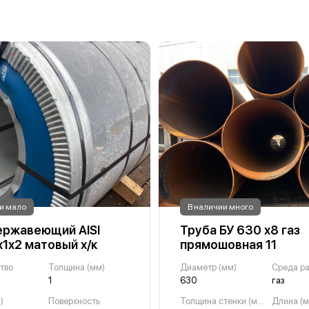
и мало
В наличии много
ержавеющий AISI
Труба БУ 630 х8 газ
х1х2 матовый х/к
прямошовная 11
тво
Толщина (мм)
Диаметр (мм)
Среда р
1
630
газ
)
Поверхность
Толщина стенки (мм)
Длина (м