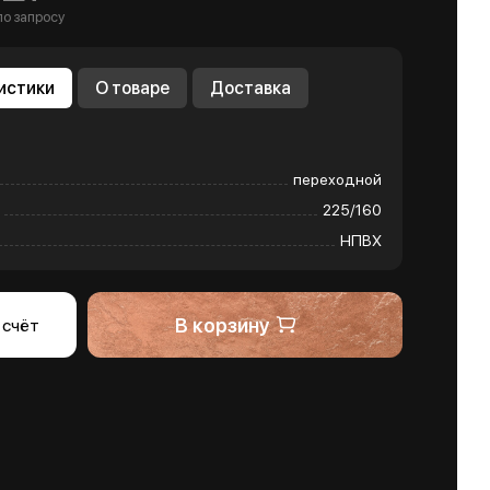
по запросу
истики
О товаре
Доставка
переходной
225/160
НПВХ
В корзину
 счёт