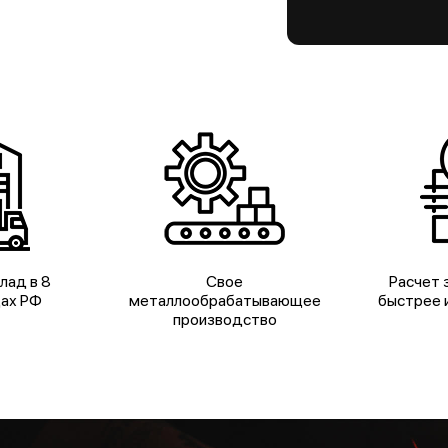
лад в 8
Свое
Расчет з
дах РФ
металлообрабатывающее
быстрее и
производство