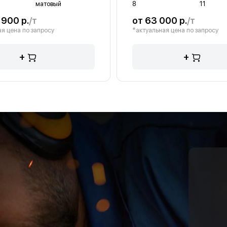
матовый
8
11
 900 р.
/т
от 63 000 р.
/т
я цена по запросу
*актуальная цена по запросу
+
+