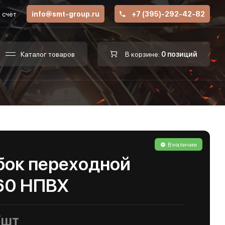
 счёт
info@smt-group.ru
+7 (395)-292-42-82
Каталог товаров
В корзине:
0 позиций
В наличии
бок переходной
60 НПВХ
/шт