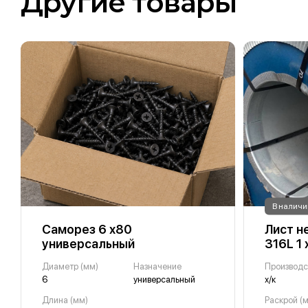
Другие товары
В наличи
Саморез 6 х80
Лист н
универсальный
316L 1 
Диаметр (мм)
Назначение
Производс
6
универсальный
х/к
Длина (мм)
Раскрой (м