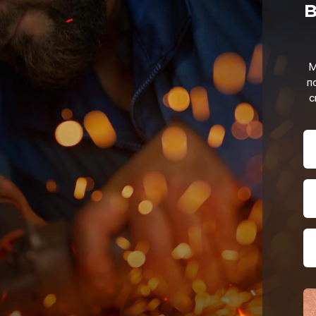
в
М
п
с