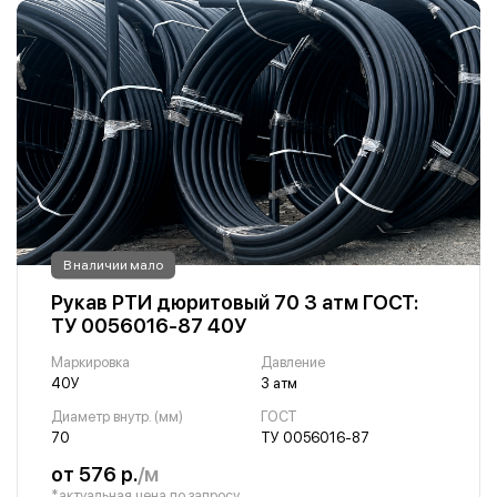
В наличии мало
Рукав РТИ дюритовый 70 3 атм ГОСТ:
ТУ 0056016-87 40У
Маркировка
Давление
40У
3 атм
Диаметр внутр. (мм)
ГОСТ
70
ТУ 0056016-87
от 576 р.
/м
*актуальная цена по запросу