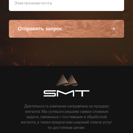
Электронная почта
Отправить запрос
Пользуясь данной формой вы соглашаетесь с политикой компании
Деятельность компании направлена на продажу
металла. Мы успешно решаем самые сложные
задачи, связанные с поставками и обработкой
металла, а также предлагаем широкий спектр услуг
по доступным ценам.