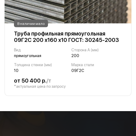
В наличии мало
Труба профильная прямоугольная
09Г2С 200 х160 х10 ГОСТ: 30245-2003
Вид
Сторона A (мм)
прямоугольная
200
Толщина стенки (мм)
Марка стали
10
09Г2С
от 50 400 р.
/т
*актуальная цена по запросу