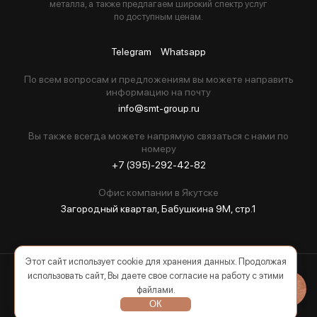
металла, а также предлагаем широкий спектр услуг
по доступным ценам.
Telegram
Whatsapp
По всем вопросам и предложениям вы можете направить
информацию на почту
info@smt-group.ru
Вы также всегда можете напрямую связаться с нами по
номеру
+7 (395)-292-42-82
Офис компании в Якутске
Загородный квартал, Бабушкина 9М, стр.1
Этот сайт использует cookie для хранения данных. Продолжая
использовать сайт, Вы даете свое согласие на работу с этими
2026 © Все права защищены
файлами.
ОК