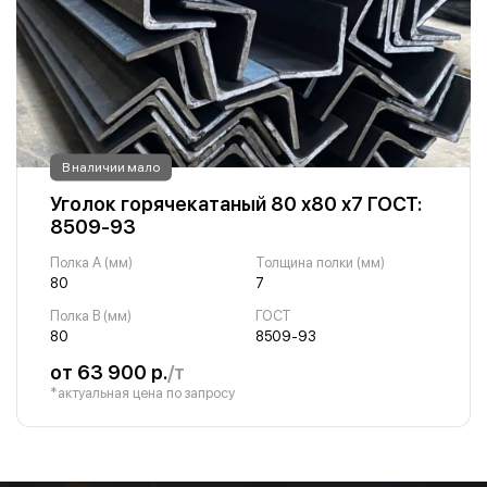
В наличии мало
Уголок горячекатаный 80 х80 х7 ГОСТ:
8509-93
Полка A (мм)
Толщина полки (мм)
80
7
Полка B (мм)
ГОСТ
80
8509-93
от 63 900 р.
/т
*актуальная цена по запросу