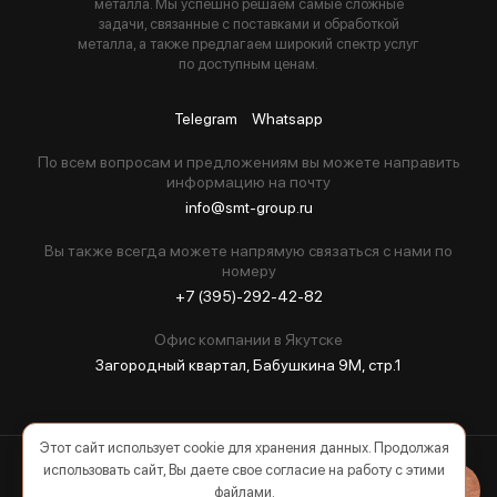
металла. Мы успешно решаем самые сложные
задачи, связанные с поставками и обработкой
металла, а также предлагаем широкий спектр услуг
по доступным ценам.
Telegram
Whatsapp
По всем вопросам и предложениям вы можете направить
информацию на почту
info@smt-group.ru
Вы также всегда можете напрямую связаться с нами по
номеру
+7 (395)-292-42-82
Офис компании в Якутске
Загородный квартал, Бабушкина 9М, стр.1
Этот сайт использует cookie для хранения данных. Продолжая
использовать сайт, Вы даете свое согласие на работу с этими
2026 © Все права защищены
файлами.