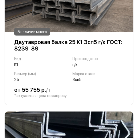
В наличии много
Двутавровая балка 25 К1 3сп5 г/к ГОСТ:
8239-89
Вид
Производство
К1
г/к
Размер (мм)
Марка стали
25
3сп5
от 55 755 р.
/т
*актуальная цена по запросу