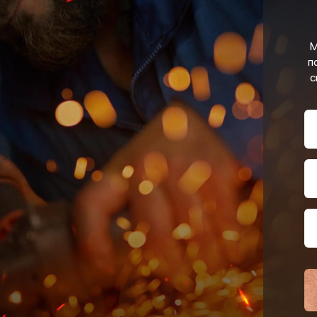
М
п
с