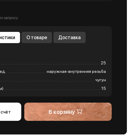
т
по запросу
истики
О товаре
Доставка
25
ед.
наружная-внутренняя резьба
чугун
м)
15
В корзину
 счёт