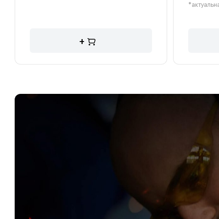
*актуальна
+