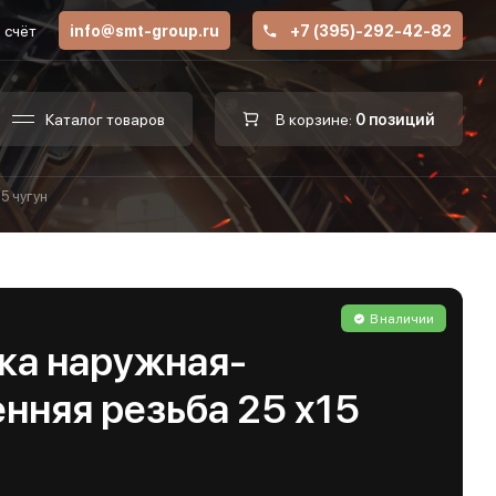
 счёт
info@smt-group.ru
+7 (395)-292-42-82
Каталог товаров
В корзине:
0 позиций
5 чугун
В наличии
ка наружная-
нняя резьба 25 х15