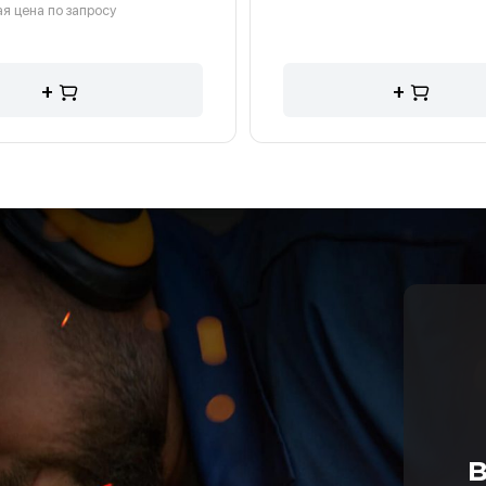
я цена по запросу
+
+
в