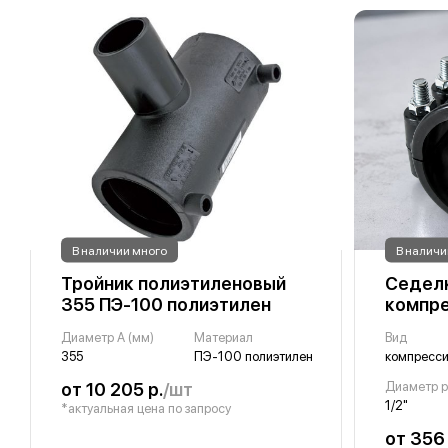
В наличии много
В наличи
Тройник полиэтиленовый
Седелк
355 ПЭ-100 полиэтилен
компре
Диаметр A (мм)
Материал
Вид
355
ПЭ-100 полиэтилен
компресс
от 10 205 р.
/шт
1/2"
*актуальная цена по запросу
от 356 