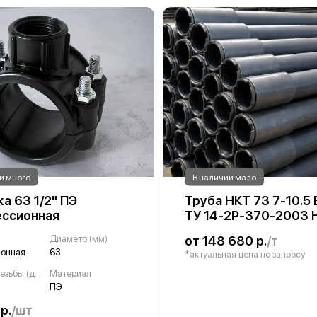
и много
В наличии мало
а 63 1/2" ПЭ
Труба НКТ 73 7-10.5 
ссионная
ТУ 14-2Р-370-2003
Диаметр (мм)
от 148 680 р.
/т
ионная
63
*актуальная цена по запросу
Диаметр резьбы (дюйм)
Материал
ПЭ
р.
/шт