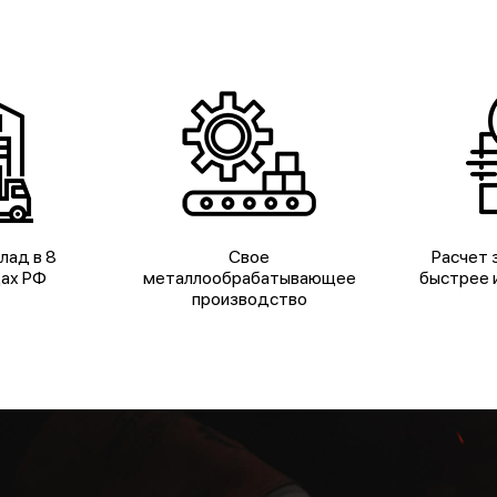
лад в 8
Свое
Расчет з
дах РФ
металлообрабатывающее
быстрее и
производство