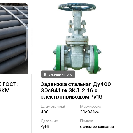
В наличии много
Е ГОСТ:
Задвижка стальная Ду400
 НКМ
30с941нж 3КЛ-2-16 с
электроприводом Ру16
Диаметр (мм)
Маркировка
400
30с941нж
Давление
Привод
Ру16
с электроприводом