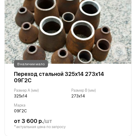
В наличии мало
Переход стальной 325х14 273х14
09Г2С
Размер A (мм)
Размер B (мм)
325х14
273х14
Марка
09Г2С
от 3 600 р.
/шт
*актуальная цена по запросу