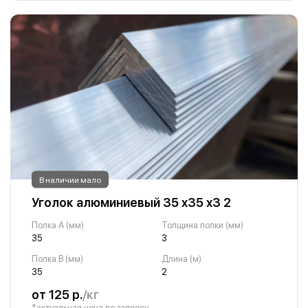
В наличии мало
Уголок алюминиевый 35 х35 х3 2
Полка A (мм)
Толщина полки (мм)
35
3
Полка B (мм)
Длина (м)
35
2
от 125 р.
/кг
*актуальная цена по запросу