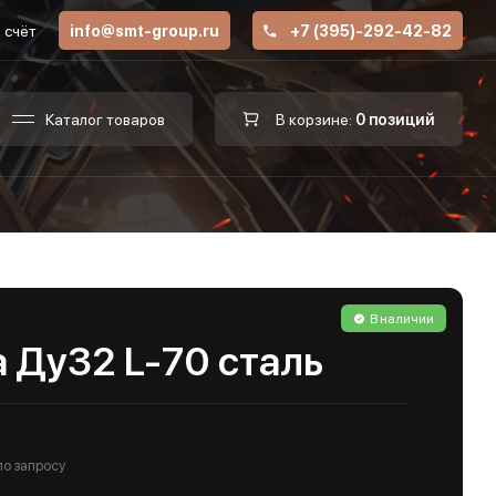
 счёт
info@smt-group.ru
+7 (395)-292-42-82
Каталог товаров
В корзине:
0 позиций
В наличии
 Ду32 L-70 сталь
по запросу