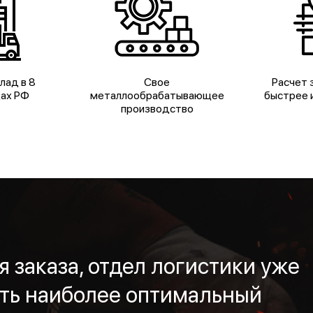
лад в 8
Свое
Расчет з
дах РФ
металлообрабатывающее
быстрее и
производство
 заказа, отдел логистики уже
ть наиболее оптимальный