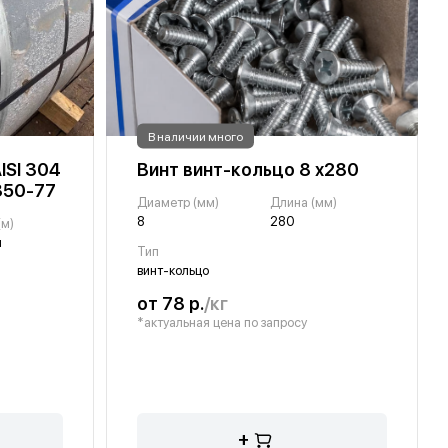
В наличии много
ISI 304
Винт винт-кольцо 8 х280
350-77
Диаметр (мм)
Длина (мм)
8
280
(м)
н
Тип
винт-кольцо
от 78 р.
/кг
*актуальная цена по запросу
+