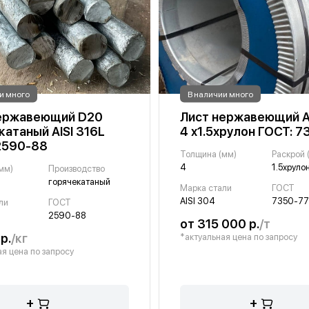
и много
В наличии много
нержавеющий D20
Лист нержавеющий A
катаный AISI 316L
4 х1.5хрулон ГОСТ: 7
2590-88
Толщина (мм)
Раскрой 
4
1.5хруло
мм)
Производство
горячекатаный
Марка стали
ГОСТ
AISI 304
7350-77
ли
ГОСТ
2590-88
от 315 000 р.
/т
р.
/кг
*актуальная цена по запросу
я цена по запросу
+
+