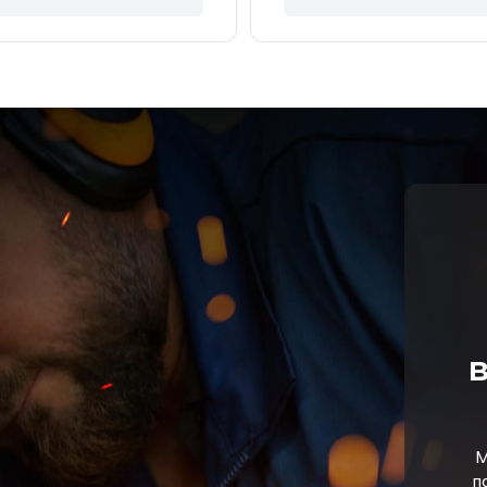
в
М
п