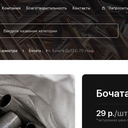
Компания
Благотворительность
Контакты
Запросить
я арматура
Бочата
Бочата Ду32 L-70 сталь
Бочата
29 р.
/шт
*актуальная цена 