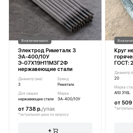
В наличии мало
В наличи
Электрод Риметалк 3
Круг 
ЭА-400/10У
горяче
Э-07Х19Н11М3Г2Ф
ГОСТ: 
нержавеющие стали
Диаметр (
20
Диаметр (мм)
Бренд
3
Риметалк
Марка ста
AISI 316L
Для сварки
Марка
нержавеющие стали
ЭА-400/10У
от 509 
от 738 р.
/упак
*актуальна
*актуальная цена по запросу
+