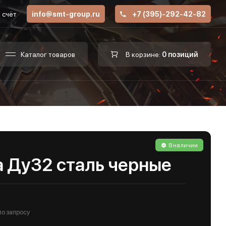
 счёт
info@smt-group.ru
+7 (395)-292-42-82
Каталог товаров
В корзине:
0 позиций
В наличии
а Ду32 сталь черные
по запросу