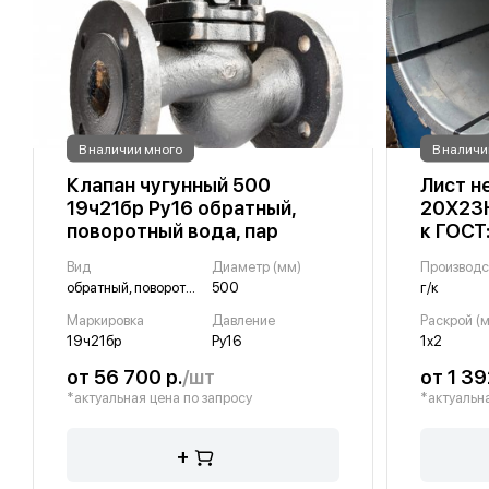
В наличии много
В наличи
Клапан чугунный 500
Лист 
19ч21бр Ру16 обратный,
20Х23Н
поворотный вода, пар
к ГОСТ
Вид
Диаметр (мм)
Производс
обратный, поворотный
500
г/к
Маркировка
Давление
Раскрой (м
19ч21бр
Ру16
1х2
от 56 700 р.
/шт
от 1 39
*актуальная цена по запросу
*актуальна
+