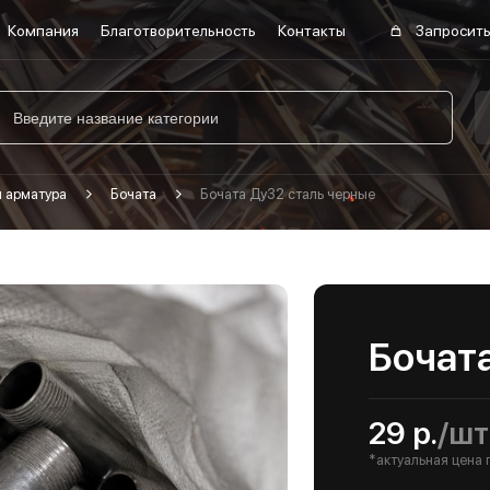
Компания
Благотворительность
Контакты
Запросить
я арматура
Бочата
Бочата Ду32 сталь черные
Бочат
29 р.
/шт
*актуальная цена 