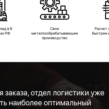
лад в 8
Свое
Расчет з
дах РФ
металлообрабатывающее
быстрее и
производство
 заказа, отдел логистики уже
ть наиболее оптимальный