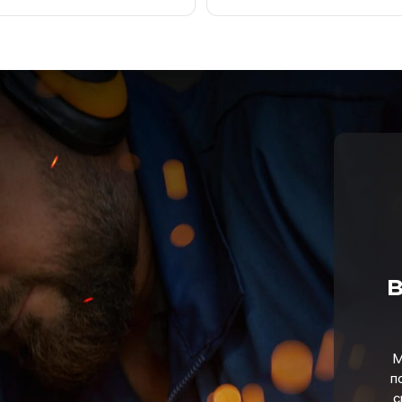
в
М
п
с