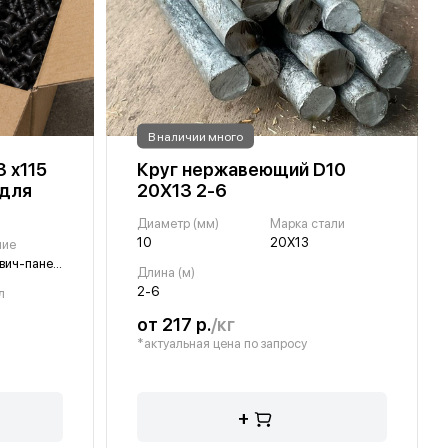
В наличии много
3 х115
Круг нержавеющий D10
 для
20Х13 2-6
Диаметр (мм)
Марка стали
10
20Х13
ние
для сэндвич-панелей
Длина (м)
2-6
л
от 217 р.
/кг
*актуальная цена по запросу
+