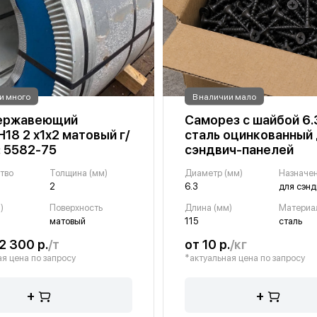
и много
В наличии мало
нержавеющий
Саморез с шайбой 6.
18 2 х1х2 матовый г/
сталь оцинкованный
: 5582-75
сэндвич-панелей
тво
Толщина (мм)
Диаметр (мм)
Назначе
2
6.3
)
Поверхность
Длина (мм)
Материа
матовый
115
сталь
2 300 р.
/т
от 10 р.
/кг
я цена по запросу
*актуальная цена по запросу
+
+