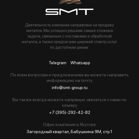
Деятельность компании направлена на продажу
металла. Мы успешно решаем самые сложные
задачи, связанные с поставками и обработкой
металла, а также предлагаем широкий спектр услуг
по доступным ценам.
Telegram
Whatsapp
По всем вопросам и предложениям вы можете направить
информацию на почту
info@smt-group.ru
Вы также всегда можете напрямую связаться с нами по
номеру
+7 (395)-292-42-82
Офис компании в Якутске
Загородный квартал, Бабушкина 9М, стр.1