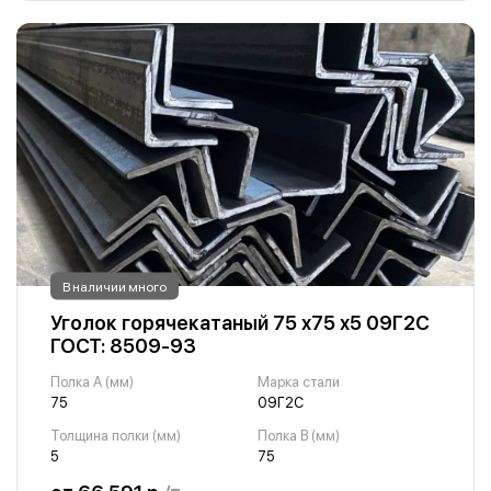
В наличии много
Уголок горячекатаный 75 х75 х5 09Г2С
ГОСТ: 8509-93
Полка A (мм)
Марка стали
75
09Г2С
Толщина полки (мм)
Полка B (мм)
5
75